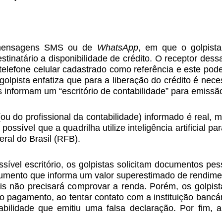
 mensagens SMS ou de
WhatsApp
, em que o golpista
destinatário a disponibilidade de crédito. O receptor d
 telefone celular cadastrado como referência e este po
olpista enfatiza que para a liberação do crédito é nec
as informam um “escritório de contabilidade” para emiss
u do profissional da contabilidade) informado é real, m
possível que a quadrilha utilize inteligência artificial p
ral do Brasil (RFB).
sível escritório, os golpistas solicitam documentos p
umento que informa um valor superestimado de rendime
ois não precisará comprovar a renda. Porém, os golpis
do pagamento, ao tentar contato com a instituição bancá
abilidade que emitiu uma falsa declaração. Por fim, 