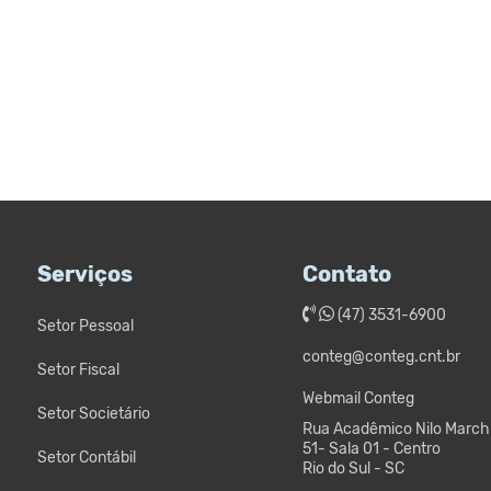
COM
NOVO DESAFIO DE FLUXO DE
CAIXA DAS EMPRESAS
03/06/2026
Serviços
Contato
(47) 3531-6900
Setor Pessoal
conteg@conteg.cnt.br
Setor Fiscal
Webmail Conteg
Setor Societário
Rua Acadêmico Nilo Marchi
51- Sala 01 - Centro
Setor Contábil
Rio do Sul - SC